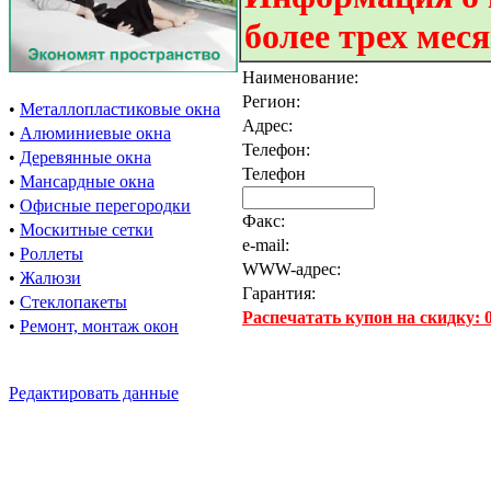
более трех мес
Наименование:
Регион:
•
Металлопластиковые окна
Адрес:
•
Алюминиевые окна
Телефон:
•
Деревянные окна
Телефон
•
Мансардные окна
•
Офисные перегородки
Факс:
•
Москитные сетки
e-mail:
•
Роллеты
WWW-адрес:
•
Жалюзи
Гарантия:
•
Стеклопакеты
Распечатать купон на скидку:
•
Ремонт, монтаж окон
Редактировать данные