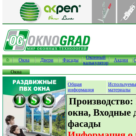
Оконный
Окна
Двери
Фасады
Акции
калькулятор
Окна
Общая
Используемы
информация
материалы
Производство:
окна, Входные 
фасады
Информация о 