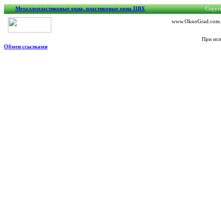
Металлопластиковые окна, пластиковые окна ПВХ
Copyri
www.OknoGrad.com.ua
При исп
Обмен ссылками