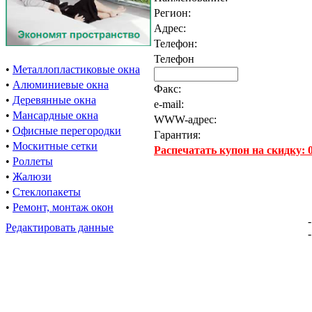
Регион:
Адрес:
Телефон:
Телефон
•
Металлопластиковые окна
•
Алюминиевые окна
Факс:
•
Деревянные окна
e-mail:
•
Мансардные окна
WWW-адрес:
•
Офисные перегородки
Гарантия:
•
Москитные сетки
Распечатать купон на скидку:
•
Роллеты
•
Жалюзи
•
Стеклопакеты
•
Ремонт, монтаж окон
-
Редактировать данные
-