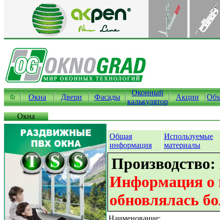
Оконный
Окна
Двери
Фасады
Акции
Объ
калькулятор
Окна
Общая
Используемые
информация
материалы
Производство:
Информация о 
обновлялась бо
Наименование: