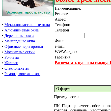
Наименование:
Регион:
Адрес:
•
Металлопластиковые окна
Телефон:
•
Алюминиевые окна
Телефон
•
Деревянные окна
Факс:
•
Мансардные окна
e-mail:
•
Офисные перегородки
WWW-адрес:
•
Москитные сетки
Гарантия:
•
Роллеты
Распечатать купон на скидку:
•
Жалюзи
•
Стеклопакеты
•
Ремонт, монтаж окон
О фирме
Преимущества
ПК Партнер имеет собственное
которая оснащена необходим