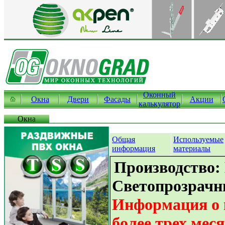
Оконный
Окна
Двери
Фасады
Акции
калькулятор
Окна
Общая
Используемые
информация
материалы
Производство:
Светопрозрачн
Информация о 
более трех мес