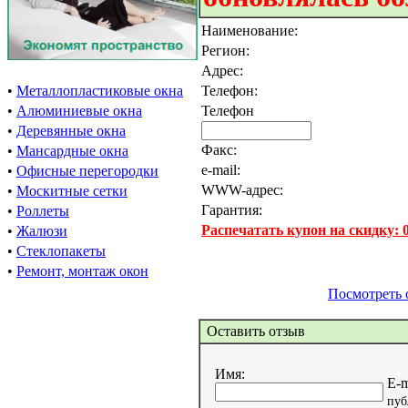
Наименование:
Регион:
Адрес:
•
Металлопластиковые окна
Телефон:
•
Алюминиевые окна
Телефон
•
Деревянные окна
Факс:
•
Мансардные окна
e-mail:
•
Офисные перегородки
WWW-адрес:
•
Москитные сетки
Гарантия:
•
Роллеты
Распечатать купон на скидку:
•
Жалюзи
•
Стеклопакеты
•
Ремонт, монтаж окон
Посмотреть 
Оставить отзыв
Имя:
E-m
пуб