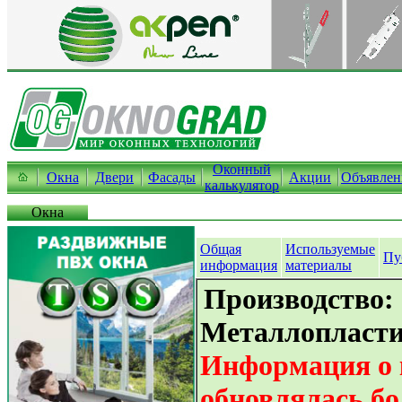
Оконный
Окна
Двери
Фасады
Акции
Объявлен
калькулятор
Окна
Общая
Используемые
Пу
информация
материалы
Производство:
Металлопласти
Информация о 
обновлялась бо