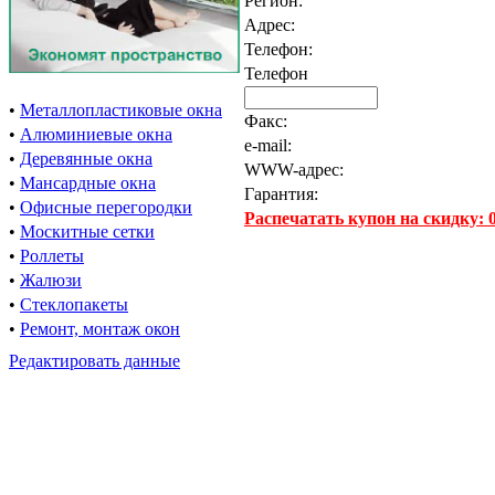
Регион:
Адрес:
Телефон:
Телефон
•
Металлопластиковые окна
Факс:
•
Алюминиевые окна
e-mail:
•
Деревянные окна
WWW-адрес:
•
Мансардные окна
Гарантия:
•
Офисные перегородки
Распечатать купон на скидку:
•
Москитные сетки
•
Роллеты
•
Жалюзи
•
Стеклопакеты
•
Ремонт, монтаж окон
Редактировать данные