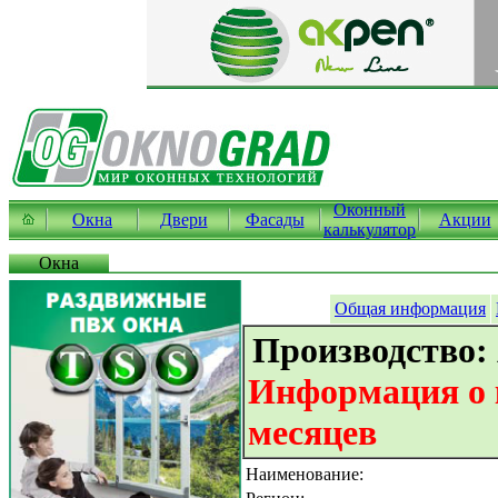
Оконный
Окна
Двери
Фасады
Акции
калькулятор
Окна
Общая информация
Производство:
Информация о к
месяцев
Наименование: