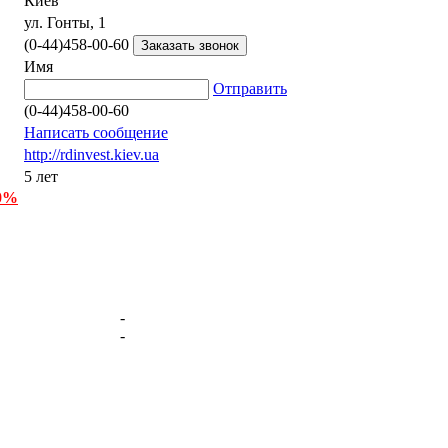
Киев
ул. Гонты, 1
(0-44)458-00-60
Имя
Отправить
(0-44)458-00-60
Написать сообщение
http://rdinvest.kiev.ua
5 лет
 0%
-
-