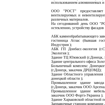
использованием алюминиевых и 
ООО "РОСТ" предоставляет 
вентилируемых и невентилируе
различных материалов.
На сегодняшний день ООО "Р
остеклению, устройству фасадов
АБК камнеобрабатывающего заво
гостиница Атлас (бывшая гос
Индустрия );
АБК ГП Донбасс-экология (г.С
Экология );
Здание ТЦ Юзовский (г.Донецк,
Здание центрального офиса Золо
Больничный комплекс Донецкого
(г.Донецк, заказчик ДРЦОМД);
Здание Областного управления
донецкой области );
Промышленное здание завод
(г.Донецк, заказчик ООО Арсенал
Промышленное здание мебель
заказчик ООО Фортэ-Украина );
Здание Харьковской областной п
Заправочные станции компании 