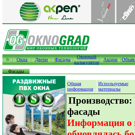
Оконный
Окна
Двери
Фасады
Акции
Объяв
калькулятор
Фасады
Общая
Используемые
информация
материалы
Производство:
фасады
Информация о 
обновлялась бо