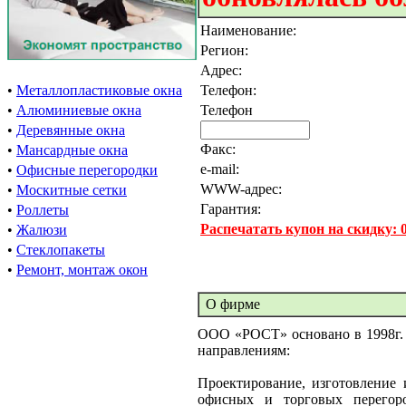
Наименование:
Регион:
Адрес:
•
Металлопластиковые окна
Телефон:
•
Алюминиевые окна
Телефон
•
Деревянные окна
Факс:
•
Мансардные окна
e-mail:
•
Офисные перегородки
WWW-адрес:
•
Москитные сетки
Гарантия:
•
Роллеты
Распечатать купон на скидку:
•
Жалюзи
•
Стеклопакеты
•
Ремонт, монтаж окон
О фирме
ООО «РОСТ» основано в 1998г. 
направлениям:
Проектирование, изготовление 
офисных и торговых перегор