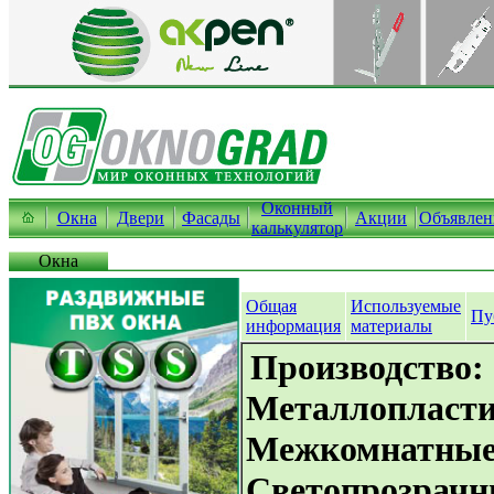
Оконный
Окна
Двери
Фасады
Акции
Объявлен
калькулятор
Окна
Общая
Используемые
Пу
информация
материалы
Производство:
Металлопласти
Межкомнатные 
Светопрозрачн