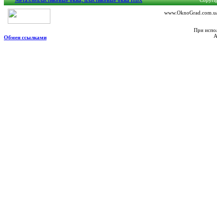
Металлопластиковые окна, пластиковые окна ПВХ
Copyrig
www.OknoGrad.com.ua 
При испол
А
Обмен ссылками