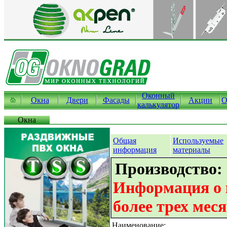
Оконный
Окна
Двери
Фасады
Акции
О
калькулятор
Окна
Общая
Используемые
информация
материалы
Производство:
Информация о 
более трех мес
Наименование: