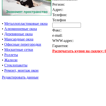
Регион:
Адрес:
Телефон:
Телефон
•
Металлопластиковые окна
•
Алюминиевые окна
Факс:
•
Деревянные окна
e-mail:
•
Мансардные окна
WWW-адрес:
•
Офисные перегородки
Гарантия:
•
Москитные сетки
Распечатать купон на скидку:
•
Роллеты
•
Жалюзи
•
Стеклопакеты
•
Ремонт, монтаж окон
Редактировать данные