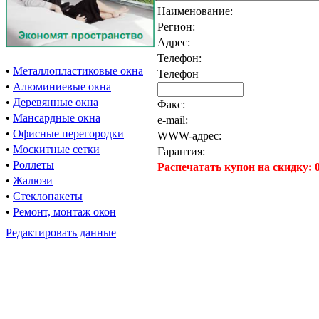
Наименование:
Регион:
Адрес:
Телефон:
•
Металлопластиковые окна
Телефон
•
Алюминиевые окна
•
Деревянные окна
Факс:
•
Мансардные окна
e-mail:
•
Офисные перегородки
WWW-адрес:
•
Москитные сетки
Гарантия:
•
Роллеты
Распечатать купон на скидку:
•
Жалюзи
•
Стеклопакеты
•
Ремонт, монтаж окон
Редактировать данные