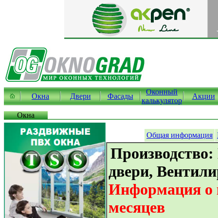
Оконный
Окна
Двери
Фасады
Акции
калькулятор
Окна
Общая информация
Производство:
двери, Вентил
Информация о к
месяцев