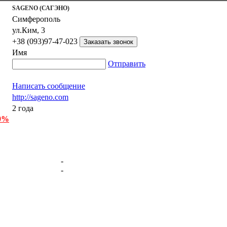
SAGENO (САГЭНО)
Симферополь
ул.Ким, 3
+38 (093)97-47-023
Имя
Отправить
Написать сообщение
http://sageno.com
2 года
 0%
-
-