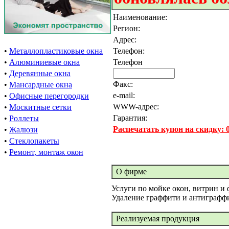
Наименование:
Регион:
Адрес:
•
Металлопластиковые окна
Телефон:
•
Алюминиевые окна
Телефон
•
Деревянные окна
Факс:
•
Мансардные окна
e-mail:
•
Офисные перегородки
WWW-адрес:
•
Москитные сетки
Гарантия:
•
Роллеты
Распечатать купон на скидку:
•
Жалюзи
•
Стеклопакеты
•
Ремонт, монтаж окон
О фирме
Услуги по мойке окон, витрин и 
Удаление граффити и антиграфф
Реализуемая продукция