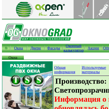
Оконный
Окна
Двери
Фасады
Акции
Об
калькулятор
Окна
Общая
Используемые
информация
материалы
Производство: 
Светопрозрачн
Информация о 
обновлялась бо