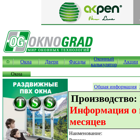
Оконный
Окна
Двери
Фасады
Акции
калькулятор
Окна
Общая информация
Производство:
Информация о к
месяцев
Наименование: