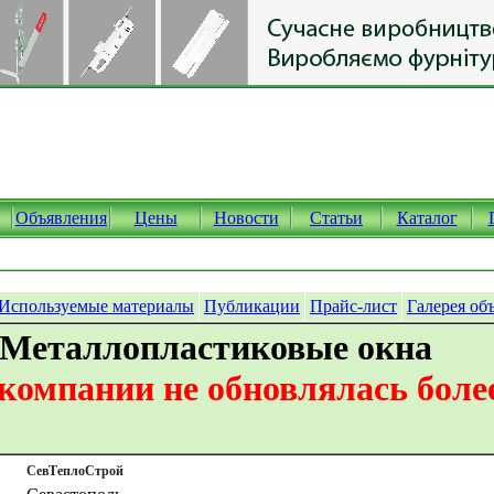
Объявления
Цены
Новости
Статьи
Каталог
Используемые материалы
Публикации
Прайс-лист
Галерея об
 Металлопластиковые окна
омпании не обновлялась более
СевТеплоСтрой