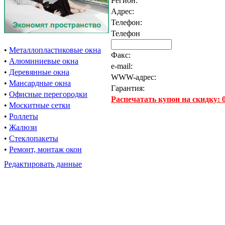
Регион:
Адрес:
Телефон:
Телефон
•
Металлопластиковые окна
Факс:
•
Алюминиевые окна
e-mail:
•
Деревянные окна
WWW-адрес:
•
Мансардные окна
Гарантия:
•
Офисные перегородки
Распечатать купон на скидку:
•
Москитные сетки
•
Роллеты
•
Жалюзи
•
Стеклопакеты
•
Ремонт, монтаж окон
Редактировать данные