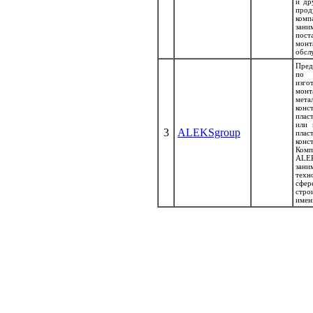
и др
прод
комп
зани
пост
мо
обсл
Пред
по
изг
мон
мета
кон
плас
или 
3
ALEKSgroup
плас
конс
Комп
ALE
зани
тех
сфе
стро
именн