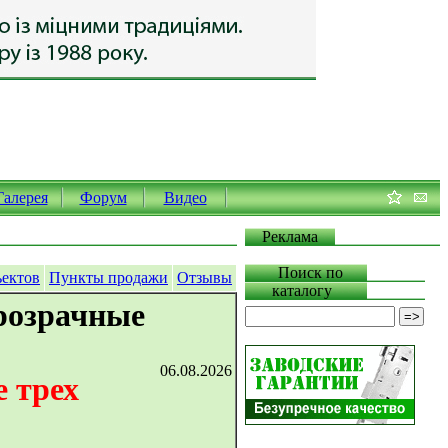
Галерея
Форум
Видео
Реклама
Поиск по
ъектов
Пункты продажи
Отзывы
каталогу
розрачные
06.08.2026
 трех