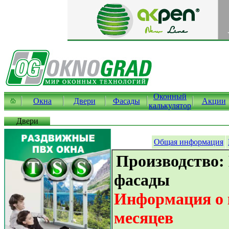
Оконный
Окна
Двери
Фасады
Акции
калькулятор
Двери
Общая информация
Производство:
фасады
Информация о к
месяцев