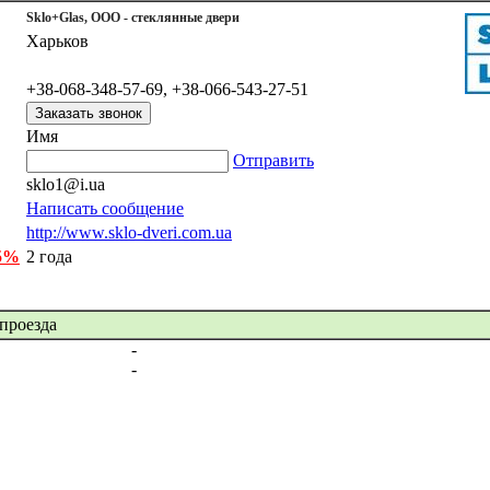
Sklo+Glas, ООО - стеклянные двери
Харьков
+38-068-348-57-69, +38-066-543-27-51
Имя
Отправить
sklo1@i.ua
Написать сообщение
http://www.sklo-dveri.com.ua
 5%
2 года
проезда
-
-