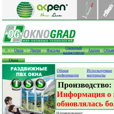
Оконный
Окна
Двери
Фасады
Акции
Объя
калькулятор
Окна
Общая
Используемые
информация
материалы
Производство:
Информация о 
обновлялась бо
Наименование: