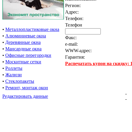
Регион:
Адрес:
Телефон:
Телефон
•
Металлопластиковые окна
•
Алюминиевые окна
Факс:
•
Деревянные окна
e-mail:
•
Мансардные окна
WWW-адрес:
•
Офисные перегородки
Гарантия:
•
Москитные сетки
Распечатать купон на скидку:
•
Роллеты
•
Жалюзи
•
Стеклопакеты
•
Ремонт, монтаж окон
-
Редактировать данные
-