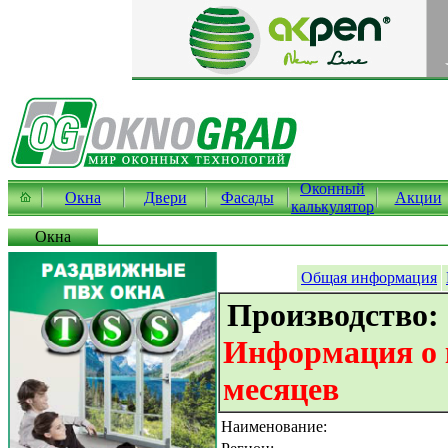
Оконный
Окна
Двери
Фасады
Акции
калькулятор
Окна
Общая информация
Производство:
Информация о к
месяцев
Наименование: