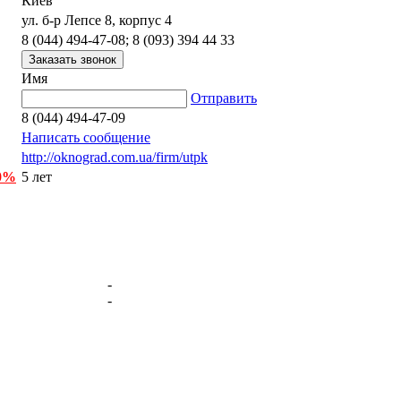
Киев
ул. б-р Лепсе 8, корпус 4
8 (044) 494-47-08; 8 (093) 394 44 33
Имя
Отправить
8 (044) 494-47-09
Написать сообщение
http://oknograd.com.ua/firm/utpk
 0%
5 лет
-
-