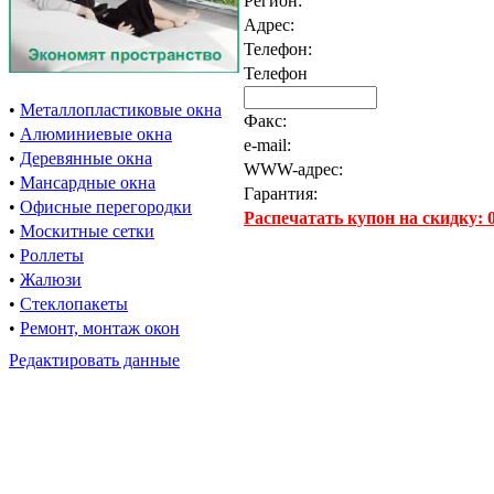
Регион:
Адрес:
Телефон:
Телефон
•
Металлопластиковые окна
Факс:
•
Алюминиевые окна
e-mail:
•
Деревянные окна
WWW-адрес:
•
Мансардные окна
Гарантия:
•
Офисные перегородки
Распечатать купон на скидку:
•
Москитные сетки
•
Роллеты
•
Жалюзи
•
Стеклопакеты
•
Ремонт, монтаж окон
Редактировать данные