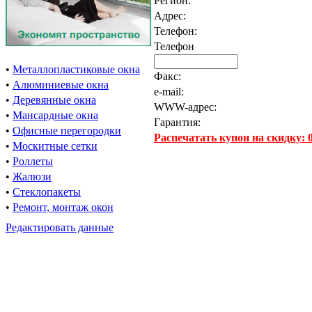
Регион:
Адрес:
Телефон:
Телефон
•
Металлопластиковые окна
Факс:
•
Алюминиевые окна
e-mail:
•
Деревянные окна
WWW-адрес:
•
Мансардные окна
Гарантия:
•
Офисные перегородки
Распечатать купон на скидку:
•
Москитные сетки
•
Роллеты
•
Жалюзи
•
Стеклопакеты
•
Ремонт, монтаж окон
Редактировать данные