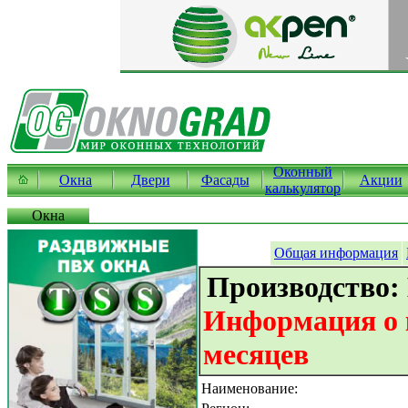
Оконный
Окна
Двери
Фасады
Акции
калькулятор
Окна
Общая информация
Производство:
Информация о к
месяцев
Наименование: