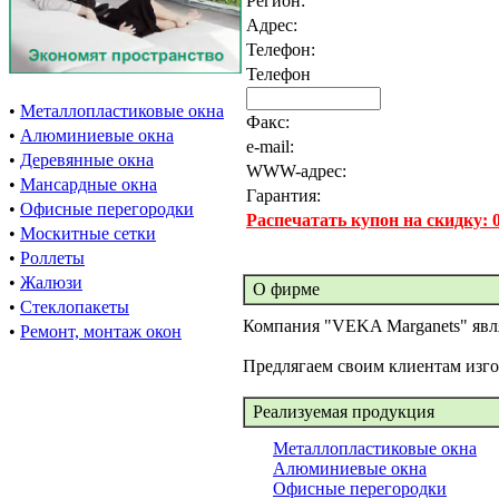
Регион:
Адрес:
Телефон:
Телефон
•
Металлопластиковые окна
Факс:
•
Алюминиевые окна
e-mail:
•
Деревянные окна
WWW-адрес:
•
Мансардные окна
Гарантия:
•
Офисные перегородки
Распечатать купон на скидку:
•
Москитные сетки
•
Роллеты
•
Жалюзи
О фирме
•
Стеклопакеты
Компания "VEKA Marganets" явл
•
Ремонт, монтаж окон
Предлягаем своим клиентам изг
Реализуемая продукция
Металлопластиковые окна
Алюминиевые окна
Офисные перегородки