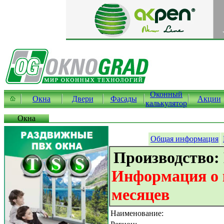
Оконный
Окна
Двери
Фасады
Акции
калькулятор
Окна
Общая информация
Производство:
Информация о к
месяцев
Наименование: