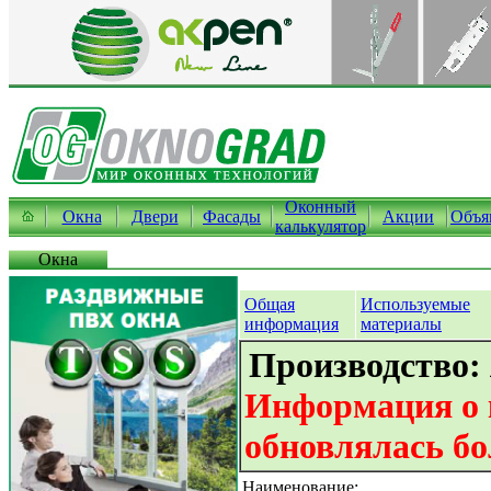
Оконный
Окна
Двери
Фасады
Акции
Объя
калькулятор
Окна
Общая
Используемые
информация
материалы
Производство:
Информация о 
обновлялась бо
Наименование: