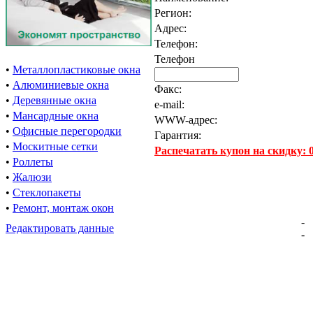
Регион:
Адрес:
Телефон:
Телефон
•
Металлопластиковые окна
•
Алюминиевые окна
Факс:
•
Деревянные окна
e-mail:
•
Мансардные окна
WWW-адрес:
•
Офисные перегородки
Гарантия:
•
Москитные сетки
Распечатать купон на скидку:
•
Роллеты
•
Жалюзи
•
Стеклопакеты
•
Ремонт, монтаж окон
-
Редактировать данные
-