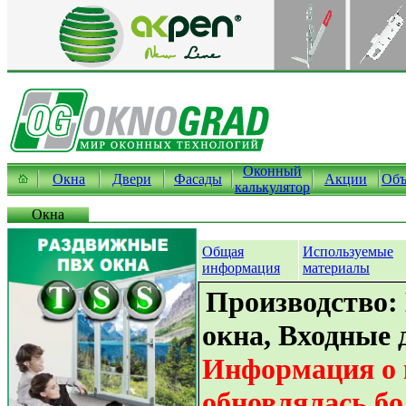
Оконный
Окна
Двери
Фасады
Акции
Объ
калькулятор
Окна
Общая
Используемые
информация
материалы
Производство:
окна, Входные 
Информация о 
обновлялась бо