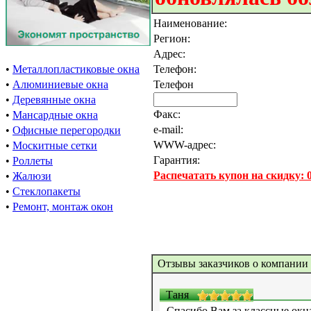
Наименование:
Регион:
Адрес:
•
Металлопластиковые окна
Телефон:
•
Алюминиевые окна
Телефон
•
Деревянные окна
Факс:
•
Мансардные окна
e-mail:
•
Офисные перегородки
WWW-адрес:
•
Москитные сетки
Гарантия:
•
Роллеты
Распечатать купон на скидку:
•
Жалюзи
•
Стеклопакеты
•
Ремонт, монтаж окон
Отзывы заказчиков о компании
Таня
Спасибо Вам за классные окн