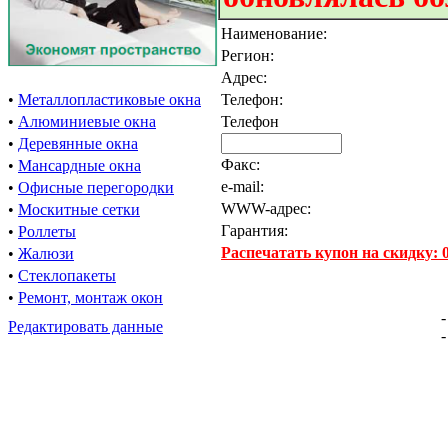
Наименование:
Регион:
Адрес:
•
Металлопластиковые окна
Телефон:
•
Алюминиевые окна
Телефон
•
Деревянные окна
Факс:
•
Мансардные окна
e-mail:
•
Офисные перегородки
WWW-адрес:
•
Москитные сетки
Гарантия:
•
Роллеты
Распечатать купон на скидку:
•
Жалюзи
•
Стеклопакеты
•
Ремонт, монтаж окон
-
Редактировать данные
-