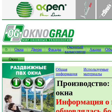
Оконный
Окна
Двери
Фасады
Акции
Объ
калькулятор
Окна
Общая
Используемые
информация
материалы
Производство:
окна
Информация о 
обновлялась бо