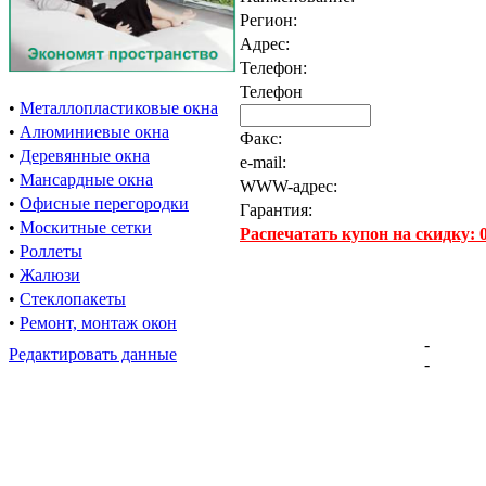
Регион:
Адрес:
Телефон:
Телефон
•
Металлопластиковые окна
•
Алюминиевые окна
Факс:
•
Деревянные окна
e-mail:
•
Мансардные окна
WWW-адрес:
•
Офисные перегородки
Гарантия:
•
Москитные сетки
Распечатать купон на скидку:
•
Роллеты
•
Жалюзи
•
Стеклопакеты
•
Ремонт, монтаж окон
-
Редактировать данные
-