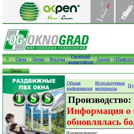
Оконный
Окна
Двери
Фасады
Акции
Объявлен
калькулятор
Окна
Общая
Используемые
Пу
информация
материалы
Производство:
Информация о 
обновлялась бо
Наименование: