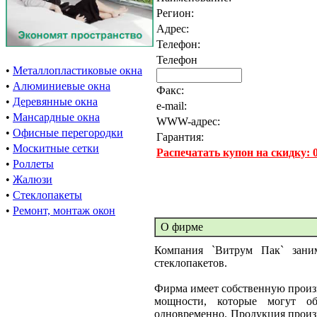
Регион:
Адрес:
Телефон:
Телефон
•
Металлопластиковые окна
•
Алюминиевые окна
Факс:
•
Деревянные окна
e-mail:
•
Мансардные окна
WWW-адрес:
•
Офисные перегородки
Гарантия:
•
Москитные сетки
Распечатать купон на скидку:
•
Роллеты
•
Жалюзи
•
Стеклопакеты
•
Ремонт, монтаж окон
О фирме
Компания `Витрум Пак` заним
стеклопакетов.
Фирма имеет собственную произ
мощности, которые могут обе
одновременно. Продукция произ