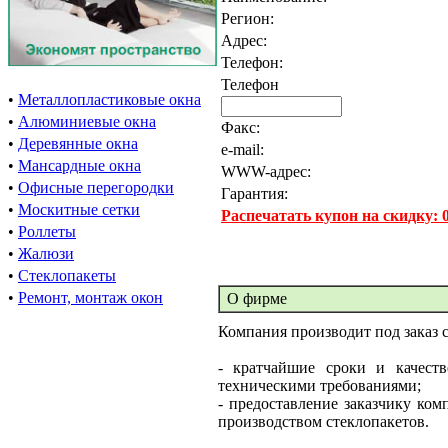
Регион:
Адрес:
Телефон:
Телефон
•
Металлопластиковые окна
•
Алюминиевые окна
Факс:
•
Деревянные окна
e-mail:
•
Мансардные окна
WWW-адрес:
•
Офисные перегородки
Гарантия:
•
Москитные сетки
Распечатать купон на скидку:
•
Роллеты
•
Жалюзи
•
Стеклопакеты
•
Ремонт, монтаж окон
О фирме
Компания производит под заказ 
- кратчайшие сроки и качест
техническими требованиями;
- предоставление заказчику ком
производством стеклопакетов.