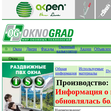
Оконный
Окна
Двери
Фасады
Акции
Объявлен
калькулятор
Окна
Общая
Используемые
Пу
информация
материалы
Производство:
Информация о 
обновлялась бо
Наименование: