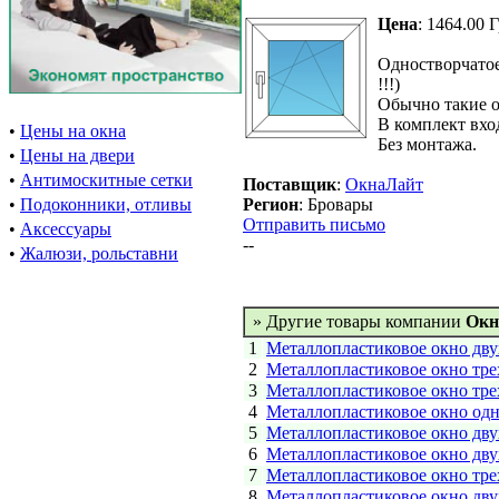
Цена
: 1464.00 
Одностворчатое
!!!)
Обычно такие о
В комплект вхо
•
Цены на окна
Без монтажа.
•
Цены на двери
•
Антимоскитные сетки
Поставщик
:
ОкнаЛайт
•
Подоконники, отливы
Регион
: Бровары
Отправить письмо
•
Аксессуары
--
•
Жалюзи, рольставни
» Другие товары компании
Окн
1
Металлопластиковое окно дву
2
Металлопластиковое окно тре
3
Металлопластиковое окно тре
4
Металлопластиковое окно одн
5
Металлопластиковое окно дву
6
Металлопластиковое окно дву
7
Металлопластиковое окно тре
8
Металлопластиковое окно дву