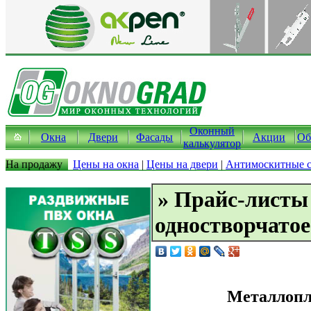
Оконный
Окна
Двери
Фасады
Акции
Об
калькулятор
На продажу
Цены на окна
|
Цены на двери
|
Антимоскитные с
» Прайс-листы
одностворчатое
Металлопл