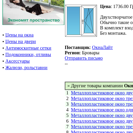
Цена
: 1736.00 Г
Двухстворчатое
Обычно такие ок
В комплект вхо
Без монтажа.
•
Цены на окна
•
Цены на двери
Поставщик
:
ОкнаЛайт
•
Антимоскитные сетки
Регион
: Бровары
•
Подоконники, отливы
Отправить письмо
•
Аксессуары
--
•
Жалюзи, рольставни
» Другие товары компании
Окн
1
Металлопластиковое окно дву
2
Металлопластиковое окно тре
3
Металлопластиковое окно тре
4
Металлопластиковое окно одн
5
Металлопластиковое окно дву
6
Металлопластиковое окно дву
7
Металлопластиковое окно тре
8
Металлопластиковое окно дву