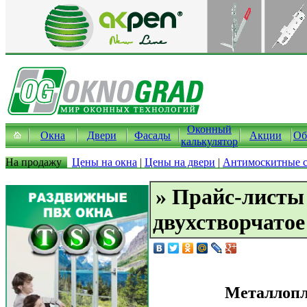
Оконный
Окна
Двери
Фасады
Акции
Об
калькулятор
На продажу
Цены на окна
|
Цены на двери
|
Антимоскитные с
» Прайс-листы
двухстворчатое
Металлопл