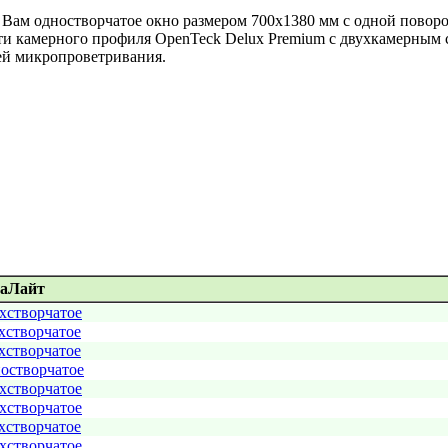
Вам одностворчатое окно размером 700х1380 мм с одной поворо
ти камерного профиля OpenTeck Delux Premium с двухкамерным 
ей микропроветривания.
аЛайт
хстворчатое
хстворчатое
хстворчатое
остворчатое
хстворчатое
хстворчатое
хстворчатое
хстворчатое