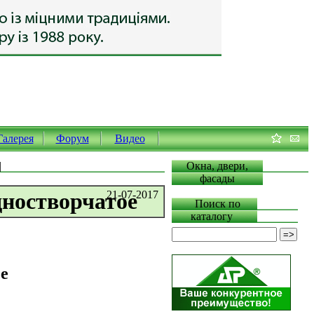
Галерея
Форум
Видео
|
Окна, двери,
фасады
дностворчатое
21-07-2017
Поиск по
каталогу
е