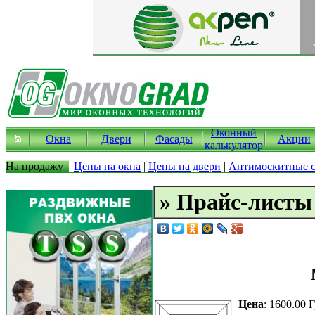
Оконный
Окна
Двери
Фасады
Акции
калькулятор
На продажу
Цены на окна
|
Цены на двери
|
Антимоскитные с
» Прайс-листы
Цена
: 1600.00 