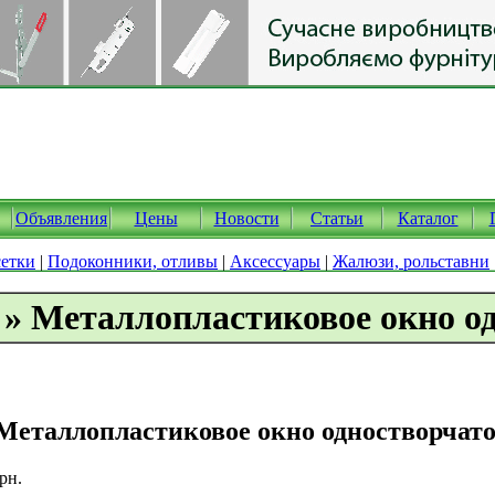
Объявления
Цены
Новости
Статьи
Каталог
етки
|
Подоконники, отливы
|
Аксессуары
|
Жалюзи, рольставни
 » Металлопластиковое окно о
Металлопластиковое окно одностворчато
Грн.