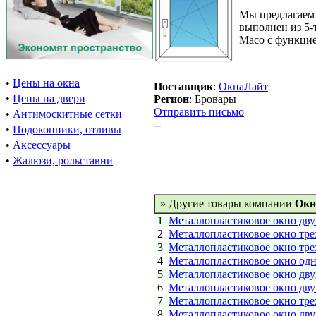
Мы предлагаем 
выполнен из 5-
Maco с функци
•
Цены на окна
Поставщик
:
ОкнаЛайт
•
Цены на двери
Регион
: Бровары
Отправить письмо
•
Антимоскитные сетки
--
•
Подоконники, отливы
•
Аксессуары
•
Жалюзи, рольставни
» Другие товары компании
Окн
1
Металлопластиковое окно дву
2
Металлопластиковое окно тре
3
Металлопластиковое окно тре
4
Металлопластиковое окно одн
5
Металлопластиковое окно дву
6
Металлопластиковое окно дву
7
Металлопластиковое окно тре
8
Металлопластиковое окно дву