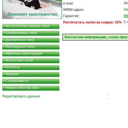
04
e-mail:
На
WWW-адрес:
ht
Гарантия:
5 
Распечатать купон на скидку: 20%
•
Металлопластиковые окна
•
Алюминиевые окна
Контактная информация, схема прое
•
Деревянные окна
•
Мансардные окна
•
Офисные перегородки
•
Москитные сетки
•
Роллеты
•
Жалюзи
•
Стеклопакеты
•
Ремонт, монтаж окон
-
Редактировать данные
-