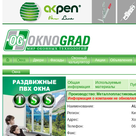
Оконный
Окна
Двери
Фасады
Акции
Объявления
калькулятор
Окна
Общая
Используемые
Пу
информация
материалы
Производство: Металлопластиковые 
Информация о компании не обновлял
Наименование:
A
Регион:
Ки
Адрес:
Хо
Телефон:
06
Факс: