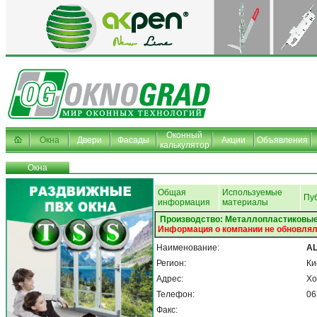
Оконный
Окна
Двери
Фасады
Акции
Объявления
калькулятор
Окна
Общая
Используемые
Пу
информация
материалы
Производство: Металлопластиковые 
Информация о компании не обновлял
Наименование:
A
Регион:
Ки
Адрес:
Хо
Телефон:
06
Факс: