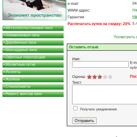
04
e-mail:
На
WWW-адрес:
ht
Гарантия:
5 
Распечатать купон на скидку: 20%
•
Металлопластиковые окна
•
Алюминиевые окна
Посмотреть 
•
Деревянные окна
Оставить отзыв
•
Мансардные окна
•
Офисные перегородки
Имя:
E-m
•
Москитные сетки
публ
•
Роллеты
Пос
Оценка:
•
Жалюзи
Текст:
•
Стеклопакеты
•
Ремонт, монтаж окон
Получать уведомления
Я согласен
-