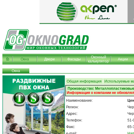
Оконный
Окна
Двери
Фасады
Акции
калькулятор
Окна
Общая информация
Используемые м
Производство: Металлопластиковые
Информация о компании не обновлял
Наименование:
Цен
Регион:
Чер
Адрес:
Чер
Телефон:
51-
Факс:
65-
e-mail:
Нап