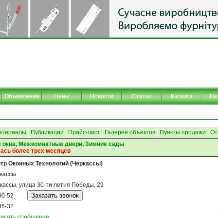
Объявления
Цены
Новости
Статьи
Каталог
Га
атериалы
Публикации
Прайс-лист
Галерея объектов
Пункты продажи
От
 окна, Межкомнатные двери, Зимние сады
ась более трех месяцев
тр Оконных Технологий (Черкассы)
кассы
кассы, улица 30-ти летия Победы, 29
00-52
36-32
исать сообщение