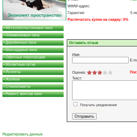
WWW-адрес:
Гарантия:
5 л
Распечатать купон на скидку: 0%
•
Металлопластиковые окна
•
Алюминиевые окна
•
Деревянные окна
Оставить отзыв
•
Мансардные окна
Имя:
•
Офисные перегородки
E-m
•
Москитные сетки
•
Роллеты
Пос
Оценка:
Текст:
•
Жалюзи
•
Стеклопакеты
•
Ремонт, монтаж окон
Получать уведомления
Я согласен
Редактировать данные