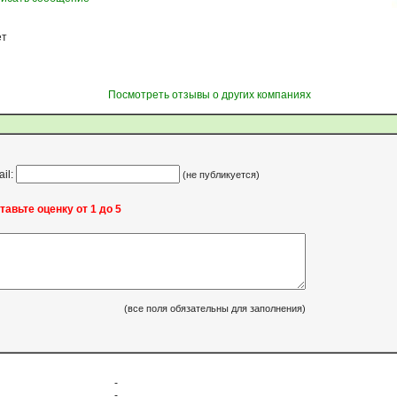
ет
Посмотреть отзывы о других компаниях
ail:
(не публикуется)
тавьте оценку от 1 до 5
(все поля обязательны для заполнения)
-
-