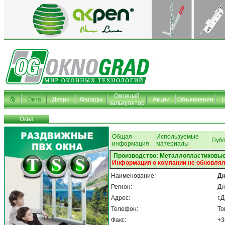
Оконный
Окна
Двери
Фасады
Акции
Объявления
калькулятор
Окна
Общая
Используемые
Пуб
информация
материалы
Производство: Металлопластиковые
Информация о компании не обновлял
Наименование:
Дн
Регион:
Дн
Адрес:
г.
Телефон:
То
Факс:
+3