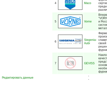
4
Maco
серти
предн
разли
Вперв
“VORN
5
Vorne
и Рос
систе
метал
Фирма
произ
Siegenia-
слави
6
Aubi
своей
решен
фурнит
Накло
качес
предс
7
GEVISS
основ
необх
фурни
-
Редактировать данные
-