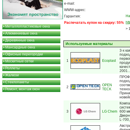
e-mail:
WWW-адрес:
На
Гарантия:
ht
Распечатать купон на скидку: 55%
•
Металлопластиковые окна
> 
•
Алюминиевые окна
•
Деревянные окна
Используемые материалы
•
Мансардные окна
3-х к
•
Офисные перегородки
подхо
перво
1
Ecoplast
•
Москитные сетки
проду
качес
•
Роллеты
2001...
•
Жалюзи
ПРОФ
подхо
•
Стеклопакеты
OPEN
соотв
2
•
Ремонт, монтаж окон
TECK
техно
Прини
новей
Компа
систе
3
LG Chem
600 м
Дверн
L-700,
Австр
фурни