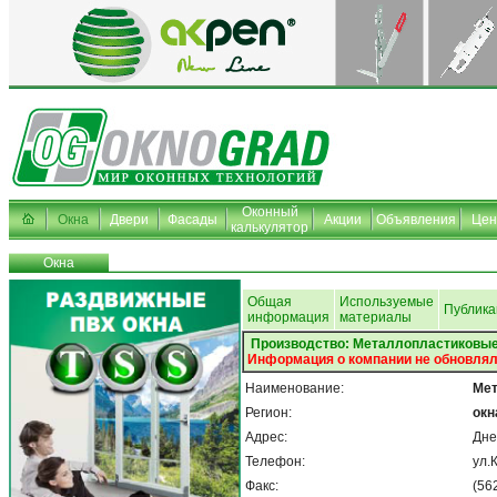
Оконный
Окна
Двери
Фасады
Акции
Объявления
Це
калькулятор
Окна
Общая
Используемые
Публика
информация
материалы
Производство: Металлопластиковые
Информация о компании не обновлял
Наименование:
Мет
Регион:
окн
Адрес:
Дне
Телефон:
ул.
Факс:
(56