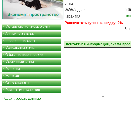
e-mail:
(56
WWW-адрес:
Нап
Гарантия:
Распечатать купон на скидку: 0%
•
Металлопластиковые окна
5 л
•
Алюминиевые окна
•
Деревянные окна
Контактная информация, схема прое
•
Мансардные окна
•
Офисные перегородки
•
Москитные сетки
•
Роллеты
•
Жалюзи
•
Стеклопакеты
•
Ремонт, монтаж окон
-
Редактировать данные
-