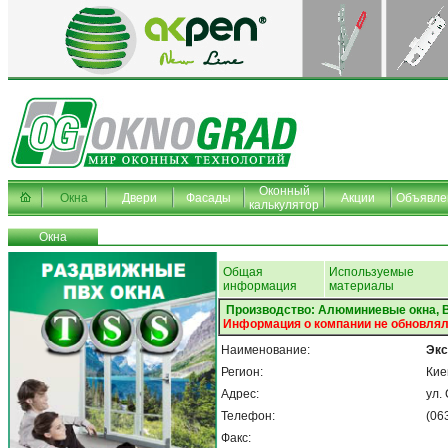
Оконный
Окна
Двери
Фасады
Акции
Объявле
калькулятор
Окна
Общая
Используемые
информация
материалы
Производство: Алюминиевые окна,
Информация о компании не обновлял
Наименование:
Экс
Регион:
Кие
Адрес:
ул.
Телефон:
(06
Факс: