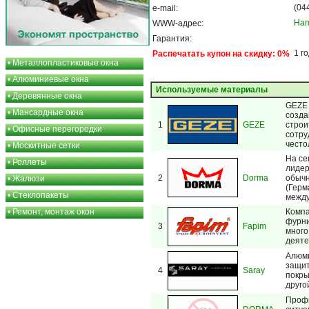
(04
e-mail:
Нап
WWW-адрес:
Гарантия:
1 г
Распечатать купон на скидку: 0%
•
Металлопластиковые окна
•
Алюминиевые окна
Используемые материалы
•
Деревянные окна
GEZE
•
Мансардные окна
созда
1
GEZE
строи
•
Офисные перегородки
сотру
често
•
Москитные сетки
На се
•
Роллеты
лидер
2
Dorma
обычн
•
Жалюзи
(Герм
•
Стеклопакеты
между
•
Ремонт, монтаж окон
Компа
фурни
3
Fapim
много
деяте
Алюми
защит
4
Saray
покры
друго
Профи