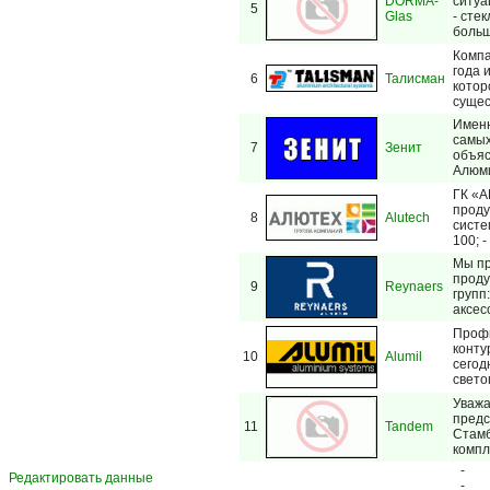
DORMA-
ситуа
5
Glas
- сте
больш
Компа
года 
6
Талисман
котор
сущес
Именн
самых
7
Зенит
объяс
Алюми
ГК «A
проду
8
Alutech
систе
100; 
Мы пр
проду
9
Reynaers
групп
аксес
Профи
конту
10
Alumil
сегод
свето
Уважа
предс
11
Tandem
Стамб
компл
-
Редактировать данные
-