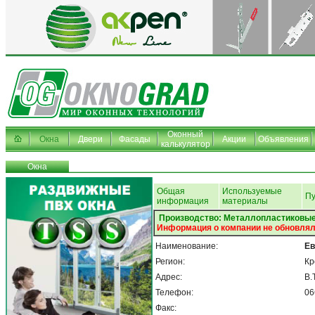
Оконный
Окна
Двери
Фасады
Акции
Объявления
калькулятор
Окна
Общая
Используемые
Пу
информация
материалы
Производство: Металлопластиковые
Информация о компании не обновлял
Наименование:
Ев
Регион:
Кр
Адрес:
В.
Телефон:
06
Факс: