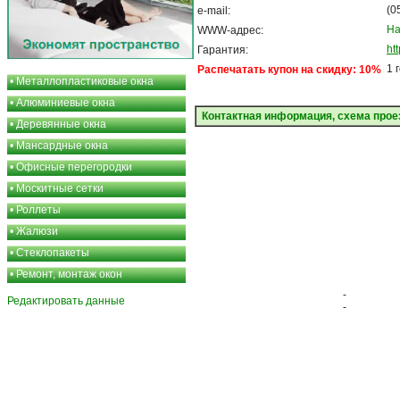
(0
e-mail:
На
WWW-адрес:
ht
Гарантия:
1 
Распечатать купон на скидку: 10%
•
Металлопластиковые окна
•
Алюминиевые окна
Контактная информация, схема прое
•
Деревянные окна
•
Мансардные окна
•
Офисные перегородки
•
Москитные сетки
•
Роллеты
•
Жалюзи
•
Стеклопакеты
•
Ремонт, монтаж окон
-
Редактировать данные
-