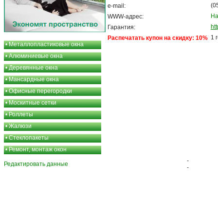
(0
e-mail:
На
WWW-адрес:
ht
Гарантия:
1 
Распечатать купон на скидку: 10%
•
Металлопластиковые окна
•
Алюминиевые окна
•
Деревянные окна
•
Мансардные окна
•
Офисные перегородки
•
Москитные сетки
•
Роллеты
•
Жалюзи
•
Стеклопакеты
•
Ремонт, монтаж окон
-
Редактировать данные
-