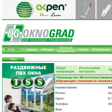
Оконный
Окна
Двери
Фасады
Акции
Объявления
калькулятор
Окна
Общая
Используемые
Пу
информация
материалы
Производство: Металлопластиковые
Информация о компании не обновлял
Наименование:
Ев
Регион:
Кр
Адрес:
В.
Телефон:
06
Факс: