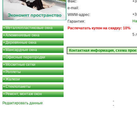
Факс:
+3
e-mail:
+3
WWW-адрес:
На
Гарантия:
•
Металлопластиковые окна
Распечатать купон на скидку: 10%
5 
•
Алюминиевые окна
•
Деревянные окна
•
Мансардные окна
Контактная информация, схема прое
•
Офисные перегородки
•
Москитные сетки
•
Роллеты
•
Жалюзи
•
Стеклопакеты
•
Ремонт, монтаж окон
-
Редактировать данные
-