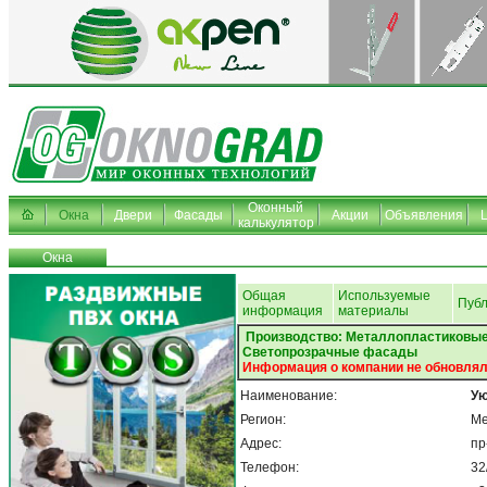
Оконный
Окна
Двери
Фасады
Акции
Объявления
калькулятор
Окна
Общая
Используемые
Пуб
информация
материалы
Производство: Металлопластиковые
Светопрозрачные фасады
Информация о компании не обновлял
Наименование:
Ую
Регион:
Ме
Адрес:
пр
Телефон:
32