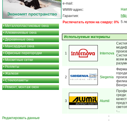
e-mail:
Нап
WWW-адрес:
htt
Гарантия:
5 л
Распечатать купон на скидку: 0%
•
Металлопластиковые окна
•
Алюминиевые окна
Используемые материалы
•
Деревянные окна
Систе
•
Мансардные окна
модиф
произв
•
Офисные перегородки
1
Internova
Систе
всем 
•
Москитные сетки
разумн
•
Роллеты
Фирма 
городе
•
Жалюзи
2
Siegenia
произ
•
Стеклопакеты
филиал
Венгри
•
Ремонт, монтаж окон
Профи
среди 
качест
3
Alumil
предс
светоп
-...
-
Редактировать данные
-