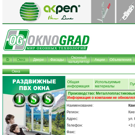
Оконный
Окна
Двери
Фасады
Акции
Объявления
калькулятор
Окна
Общая
Используемые
Пу
информация
материалы
Производство: Металлопластиковые
Информация о компании не обновлял
Наименование:
Кви
Регион:
Кие
Адрес:
ул.
Телефон:
+3 
Факс: