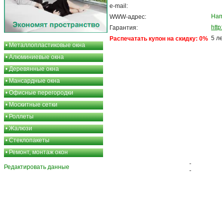
e-mail:
Нап
WWW-адрес:
htt
Гарантия:
5 л
Распечатать купон на скидку: 0%
•
Металлопластиковые окна
•
Алюминиевые окна
•
Деревянные окна
•
Мансардные окна
•
Офисные перегородки
•
Москитные сетки
•
Роллеты
•
Жалюзи
•
Стеклопакеты
•
Ремонт, монтаж окон
-
Редактировать данные
-