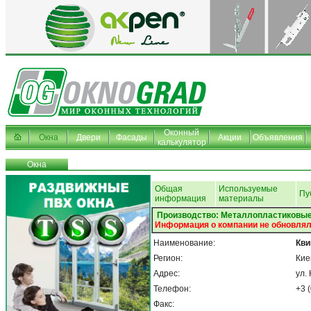
Оконный
Окна
Двери
Фасады
Акции
Объявления
калькулятор
Окна
Общая
Используемые
Пу
информация
материалы
Производство: Металлопластиковые
Информация о компании не обновлял
Наименование:
Кви
Регион:
Кие
Адрес:
ул.
Телефон:
+3 
Факс: