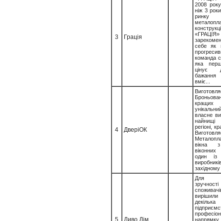
2008 року
ніж 3 рок
ринку
металопл
конструкц
«ГРАЦІЯ»
3
Грація
зарекоме
себе як 
прогресив
команда сп
яка пер
цінує 
бажання 
вміє...
Виготовля
Броньова
кращих м
унікальн
власне ви
найнищ
регіоні, к
4
ДверіОК
Виготовл
Металопла
вікна 
віконних
один із 
вироб
західному 
Для б
зручност
спожив
вирішили
декілька
підприємс
професіон
5
Диво Дім
напрямку