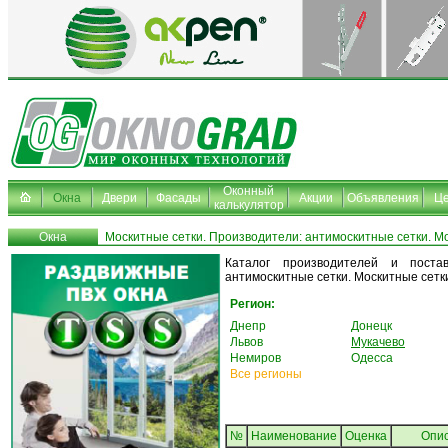
Оконный
Окна
Двери
Фасады
Акции
Объявления
Ц
калькулятор
Окна
Москитные сетки. Производители: антимоскитные сетки. Мо
Каталог производителей и постав
антимоскитные сетки. Москитные сетки
Регион:
Днепр
Донецк
Львов
Мукачево
Немиров
Одесса
Все регионы
№
Наименование
Oценка
Опи