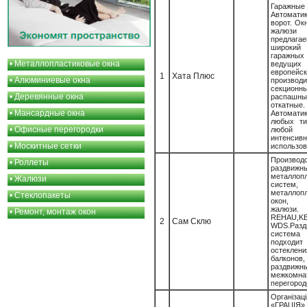
Гаражны
Автома
ворот. Ок
жалюз
предла
широки
гаражных
•
Металлопластиковые окна
ведущих
европейс
1
Хата Плюс
•
Алюминиевые окна
произво
секционны
•
Деревянные окна
распа
откатные.
•
Мансардные окна
Автома
любых ти
•
Офисные перегородки
любой
интенсивн
•
Москитные сетки
использова
Производ
•
Роллеты
раздвижн
металлоп
•
Жалюзи
систем,
металлоп
•
Стеклопакеты
окон, 
жалюзи.
•
Ремонт, монтаж окон
REHAU,KB
2
Сам Склю
WDS.Разд
система
подхо
остеклени
балконов
раздвижн
межкомна
перегородо
Організаці
«ГРАЦІЯ»