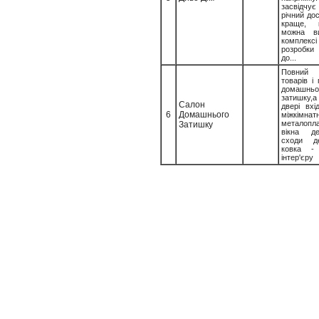
засвідчу
річний дос
краще, 
можна в
комплек
розробки
до...
Повний
товарів і
домашньо
затишку,
Салон
двері вхі
6
Домашнього
міжкімнат
металопл
Затишку
вікна де
сходи де
ковка -
інтер'єру