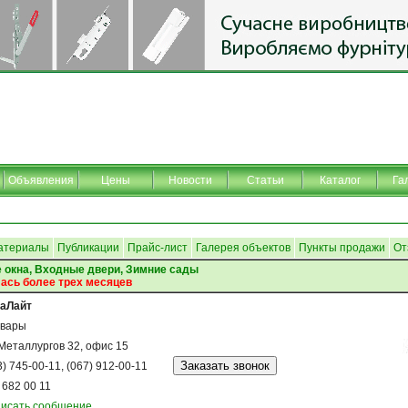
Объявления
Цены
Новости
Статьи
Каталог
Га
атериалы
Публикации
Прайс-лист
Галерея объектов
Пункты продажи
От
 окна, Входные двери, Зимние сады
ась более трех месяцев
аЛайт
вары
 Металлургов 32, офис 15
3) 745-00-11, (067) 912-00-11
 682 00 11
исать сообщение