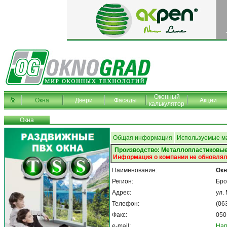
Оконный
Окна
Двери
Фасады
Акции
калькулятор
Окна
Общая информация
Используемые м
Производство: Металлопластиковые
Информация о компании не обновлял
Наименование:
Окн
Регион:
Бро
Адрес:
ул.
Телефон:
(06
Факс:
050
e-mail:
Нап