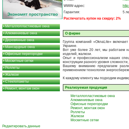
WWW-адрес:
http
Гарантия:
5 л
Распечатать купон на скидку: 2%
•
Металлопластиковые окна
•
Алюминиевые окна
О фирме
•
Деревянные окна
Группа компаний «OknaLite» включает
Украине.
•
Мансардные окна
Вот уже более 20 лет, мы работаем н
•
Офисные перегородки
изделий, жалюзи.
Опыт и профессионализм наших специ
•
Москитные сетки
конструкции разного уровня сложности,
Вашему вниманию предлагаем различ
•
Роллеты
применением технологии энергосбережен
•
Жалюзи
К каждому клиенту мы подходим индиви
•
Стеклопакеты
Реализуемая продукция
•
Ремонт, монтаж окон
Металлопластиковые окна
Алюминиевые окна
Офисные перегородки
Ремонт, монтаж окон
Роллеты
Жалюзи
Москитные сетки
Редактировать данные