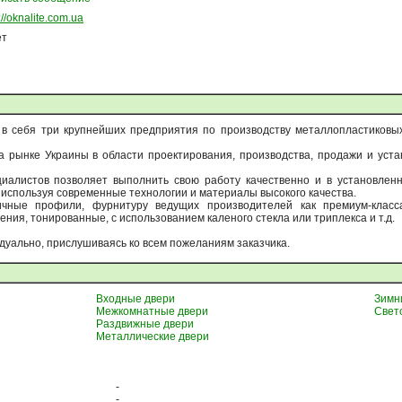
://oknalite.com.ua
ет
 в себя три крупнейших предприятия по производству металлопластиковы
а рынке Украины в области проектирования, производства, продажи и уст
алистов позволяет выполнить свою работу качественно и в установленн
 используя современные технологии и материалы высокого качества.
ные профили, фурнитуру ведущих производителей как премиум-класса,
ия, тонированные, с использованием каленого стекла или триплекса и т.д.
дуально, прислушиваясь ко всем пожеланиям заказчика.
Входные двери
Зимн
Межкомнатные двери
Свет
Раздвижные двери
Металлические двери
-
-