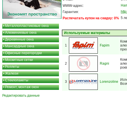
Нап
WWW-адрес:
htt
Гарантия:
5 л
Распечатать купон на скидку: 0%
•
Металлопластиковые окна
•
Алюминиевые окна
Используемые материалы
•
Деревянные окна
Ком
1
Fapim
алю
•
Мансардные окна
пре
•
Офисные перегородки
Ком
•
Москитные сетки
2
Ragni
алю
•
Роллеты
рокі
•
Жалюзи
Исп
•
Стеклопакеты
3
Lorenzoline
Воз
•
Ремонт, монтаж окон
Редактировать данные