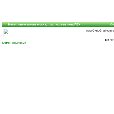
Металлопластиковые окна, пластиковые окна ПВХ
Cop
www.OknoGrad.com.ua
При исп
Обмен ссылками