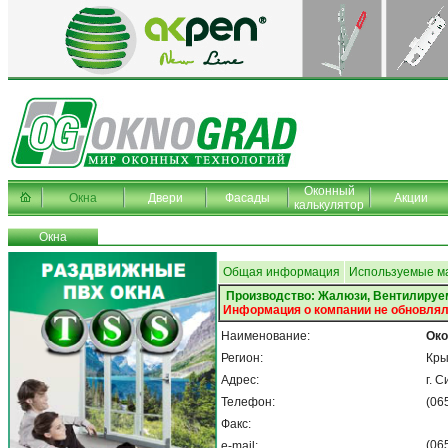
Оконный
Окна
Двери
Фасады
Акции
калькулятор
Окна
Общая информация
Используемые м
Производство: Жалюзи, Вентилиру
Информация о компании не обновлял
Наименование:
Око
Регион:
Кр
Адрес:
г. 
Телефон:
(06
Факс:
(06
e-mail: