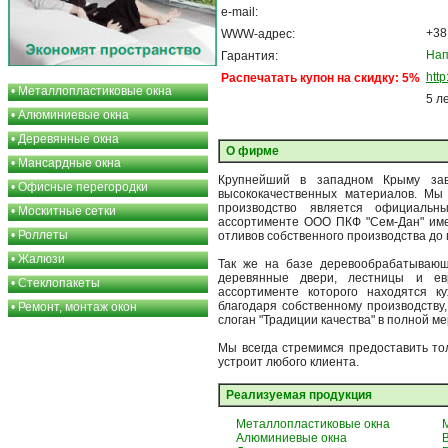
e-mail:
+38
WWW-адрес:
Нап
Гарантия:
htt
Распечатать купон на скидку: 5%
•
Металлопластиковые окна
5 л
•
Алюминиевые окна
•
Деревянные окна
О фирме
•
Мансардные окна
Крупнейший в западном Крыму зав
•
Офисные перегородки
высококачественных материалов. Мы
производство является официальн
•
Москитные сетки
ассортименте ООО ПКФ "Сем-Дан" имее
•
Роллеты
отливов собственного производства до
•
Жалюзи
Так же на базе деревообрабатывающ
деревянные двери, лестницы и евр
•
Стеклопакеты
ассортименте которого находятся к
благодаря собственному производству
•
Ремонт, монтаж окон
слоган "Традиции качества" в полной м
Мы всегда стремимся предоставить то
устроит любого клиента.
Реализуемая продукция
Металлопластиковые окна
Алюминиевые окна