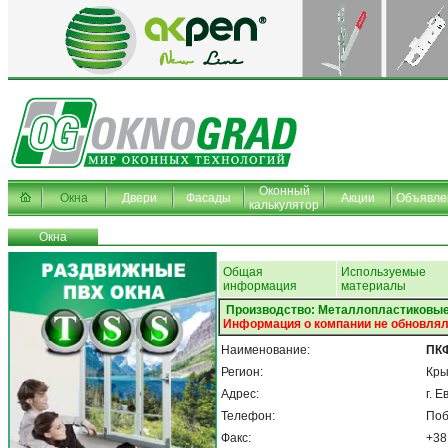
Оконный
Окна
Двери
Фасады
Акции
Объявле
калькулятор
Окна
Общая
Используемые
информация
материалы
Производство: Металлопластиковые
Информация о компании не обновлял
Наименование:
ПК
Регион:
Кр
Адрес:
г. 
Телефон:
Поб
Факс:
+38