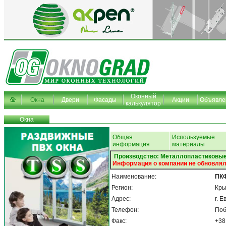
Оконный
Окна
Двери
Фасады
Акции
Объявле
калькулятор
Окна
Общая
Используемые
информация
материалы
Производство: Металлопластиковые
Информация о компании не обновлял
Наименование:
ПК
Регион:
Кр
Адрес:
г. 
Телефон:
Поб
Факс:
+38