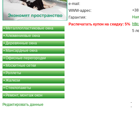
e-mail:
+38
WWW-адрес:
Нап
Гарантия:
htt
Распечатать купон на скидку: 5%
•
Металлопластиковые окна
5 л
•
Алюминиевые окна
•
Деревянные окна
•
Мансардные окна
•
Офисные перегородки
•
Москитные сетки
•
Роллеты
•
Жалюзи
•
Стеклопакеты
•
Ремонт, монтаж окон
-
Редактировать данные
-