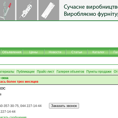
Объявления
Цены
Новости
Статьи
Каталог
Га
атериалы
Публикации
Прайс-лист
Галерея объектов
Пункты продажи
От
 окна
ась более трех месяцев
КОС
в
50-357-30-75, 044 227-14-44
 227-14-44
исать сообщение