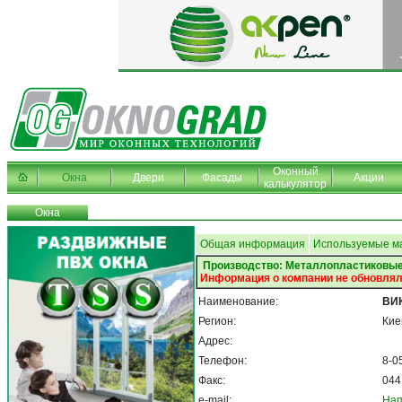
Оконный
Окна
Двери
Фасады
Акции
калькулятор
Окна
Общая информация
Используемые м
Производство: Металлопластиковые
Информация о компании не обновлял
Наименование:
ВИ
Регион:
Кие
Адрес:
Телефон:
8-0
Факс:
044
e-mail:
Нап