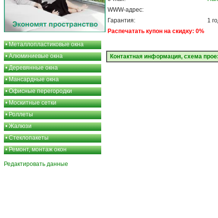
WWW-адрес:
Гарантия:
1 г
Распечатать купон на скидку: 0%
•
Металлопластиковые окна
•
Алюминиевые окна
Контактная информация, схема прое
•
Деревянные окна
•
Мансардные окна
•
Офисные перегородки
•
Москитные сетки
•
Роллеты
•
Жалюзи
•
Стеклопакеты
•
Ремонт, монтаж окон
Редактировать данные