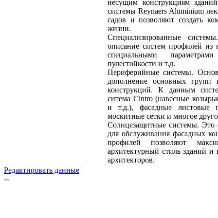
несущим конструкциям зданий
системы Reynaers Aluminium ле
садов и позволяют создать ко
жизни.
Специализированные систем
описание систем профилей из 
специальными параметрами
пулестойкости и т.д.
Периферийные системы. Основ
дополнение основных групп 
конструкций. К данным сист
ситема Cintro (навесные козыр
и т.д.), фасадные листовые п
москитные сетки и многое друго
Солнцезащитные системы. Это -
для обслуживания фасадных ко
профилей позволяют максим
архитектурный стиль зданий и 
архитекторов.
Редактировать данные
--