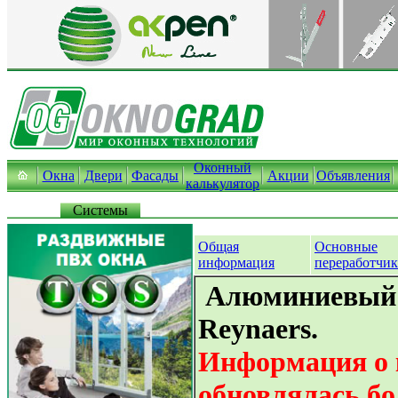
Оконный
Окна
Двери
Фасады
Акции
Объявления
калькулятор
Системы
Общая
Основные
информация
переработчи
Алюминиевый
Reynaers.
Информация о 
обновлялась бо