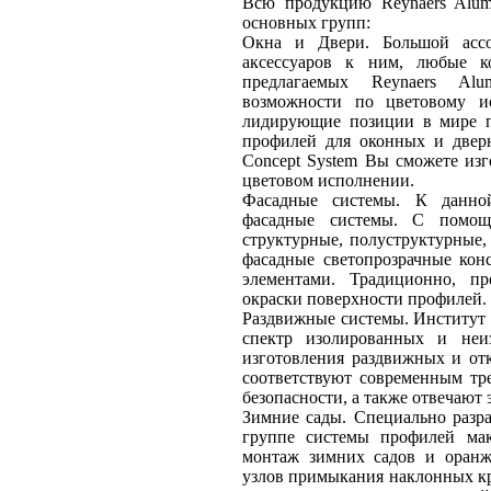
Всю продукцию Reynaers Alum
основных групп:
Окна и Двери. Большой асс
аксессуаров к ним, любые к
предлагаемых Reynaers Alu
возможности по цветовому и
лидирующие позиции в мире п
профилей для оконных и две
Concept System Вы сможете из
цветовом исполнении.
Фасадные системы. К данно
фасадные системы. С помощ
структурные, полуструктурные,
фасадные светопрозрачные ко
элементами. Традиционно, пр
окраски поверхности профилей.
Раздвижные системы. Институт 
спектр изолированных и неи
изготовления раздвижных и от
соответствуют современным тре
безопасности, а также отвечают
Зимние сады. Специально разр
группе системы профилей ма
монтаж зимних садов и оранж
узлов примыкания наклонных к