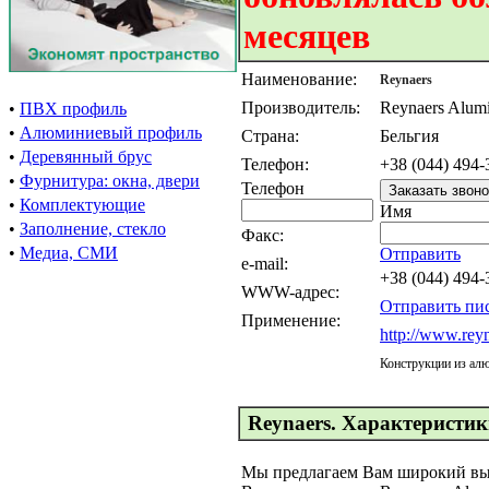
месяцев
Наименование:
Reynaers
Производитель:
Reynaers Alum
•
ПВХ профиль
•
Алюминиевый профиль
Страна:
Бельгия
•
Деревянный брус
Телефон:
+38 (044) 494-
•
Фурнитура: окна, двери
Телефон
•
Комплектующие
Имя
•
Заполнение, стекло
Факс:
•
Медиа, СМИ
Отправить
e-mail:
+38 (044) 494-
WWW-адрес:
Отправить пи
Применение:
http://www.rey
Конструкции из ал
Reynaers. Характеристик
Мы предлагаем Вам широкий вы