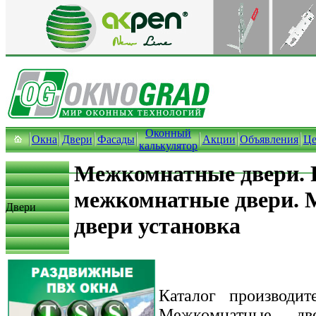
Оконный
Окна
Двери
Фасады
Акции
Объявления
Ц
калькулятор
Межкомнатные двери. 
межкомнатные двери.
Двери
двери установка
Каталог производит
Межкомнатные дв