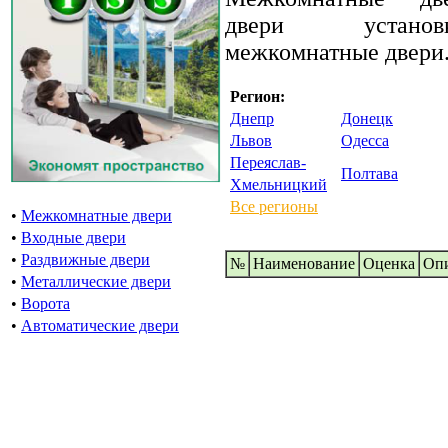
двери установ
межкомнатные двери
Регион:
Днепр
Донецк
Львов
Одесса
Переяслав-
Полтава
Хмельницкий
Все регионы
•
Межкомнатные двери
•
Входные двери
•
Раздвижные двери
№
Наименование
Oценка
Оп
•
Металлические двери
•
Ворота
•
Автоматические двери