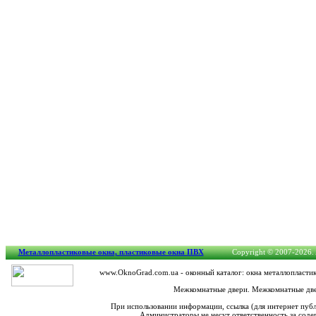
Металлопластиковые окна, пластиковые окна ПВХ
Copyright © 2007-2026. A
www.OknoGrad.com.ua - оконный каталог: окна металлопластик
Межкомнатные двери. Межкомнатные две
При использовании информации, ссылка (для интернет пуб
Администраторы не несут ответственность за сод