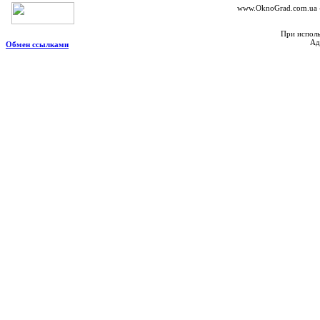
www.OknoGrad.com.ua - 
При исполь
Ад
Обмен ссылками