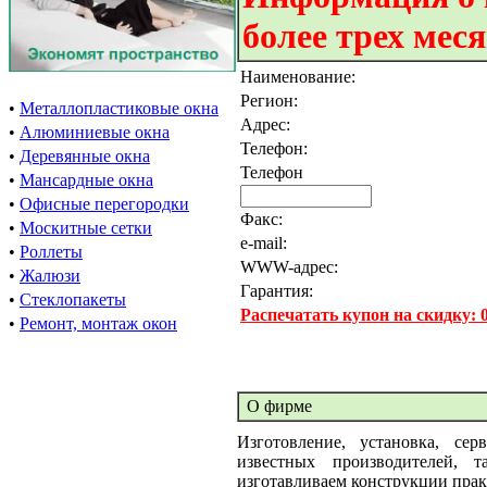
более трех мес
Наименование:
Регион:
•
Металлопластиковые окна
Адрес:
•
Алюминиевые окна
Телефон:
•
Деревянные окна
Телефон
•
Мансардные окна
•
Офисные перегородки
Факс:
•
Москитные сетки
e-mail:
•
Роллеты
WWW-адрес:
•
Жалюзи
Гарантия:
•
Стеклопакеты
Распечатать купон на скидку:
•
Ремонт, монтаж окон
О фирме
Изготовление, установка, се
известных производителе
изготавливаем конструкции пра