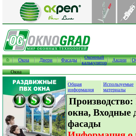
Оконный
Окна
Двери
Фасады
Акции
О
калькулятор
Окна
Общая
Используемые
информация
материалы
Производство:
окна, Входные 
фасады
Информация о 