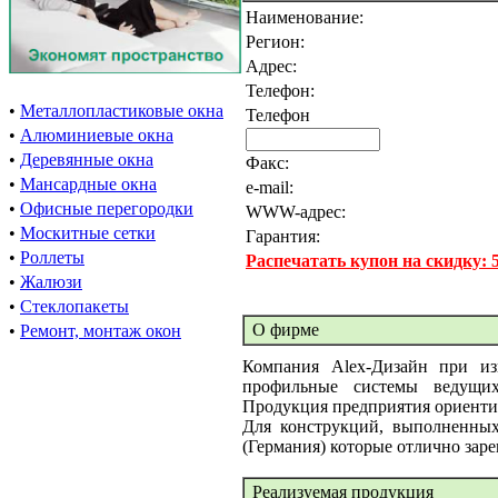
Наименование:
Регион:
Адрес:
Телефон:
•
Металлопластиковые окна
Телефон
•
Алюминиевые окна
•
Деревянные окна
Факс:
•
Мансардные окна
e-mail:
•
Офисные перегородки
WWW-адрес:
•
Москитные сетки
Гарантия:
•
Роллеты
Распечатать купон на скидку:
•
Жалюзи
•
Стеклопакеты
О фирме
•
Ремонт, монтаж окон
Компания Аlex-Дизайн при из
профильные системы ведущих 
Продукция предприятия ориентир
Для конструкций, выполненны
(Германия) которые отлично зар
Реализуемая продукция