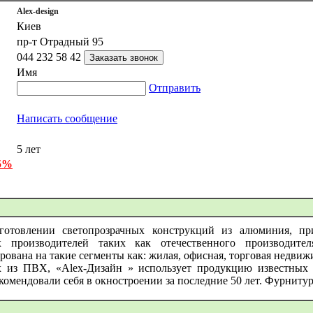
Alex-design
Киев
пр-т Отрадный 95
044 232 58 42
Имя
Отправить
Написать сообщение
5 лет
 5%
готовлении светопрозрачных конструкций из алюминия, пр
производителей таких как отечественного производителя З
ована на такие сегменты как: жилая, офисная, торговая недвиж
х из ПВХ, «Аlex-Дизайн » использует продукцию известн
екомендовали себя в окностроении за последние 50 лет. Фурнит