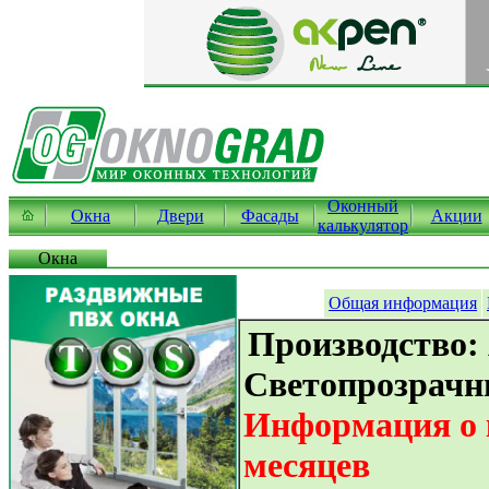
Оконный
Окна
Двери
Фасады
Акции
калькулятор
Окна
Общая информация
Производство:
Светопрозрачн
Информация о к
месяцев