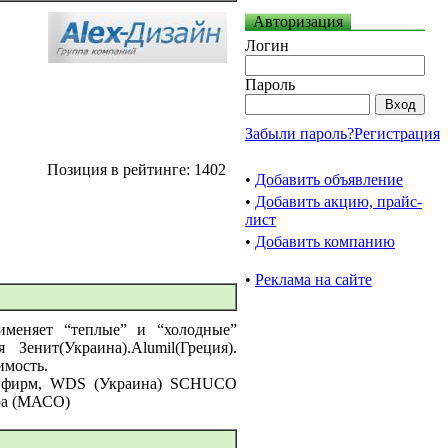
Авторизация
Логин
Пароль
Забыли пароль?
Регистрация
Позиция в рейтинге: 1402
•
Добавить объявление
•
Добавить акцию, прайс-
лист
•
Добавить компанию
•
Реклама на сайте
именяет “теплые” и “холодные”
енит(Украина).Alumil(Греция).
имость.
ых фирм, WDS (Украина) SCHUCO
ура (МАСО)