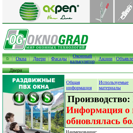
Оконный
Окна
Двери
Фасады
Акции
Объявл
калькулятор
Двери
Общая
Используемые
информация
материалы
Производство:
Информация о 
обновлялась бо
Наименование: