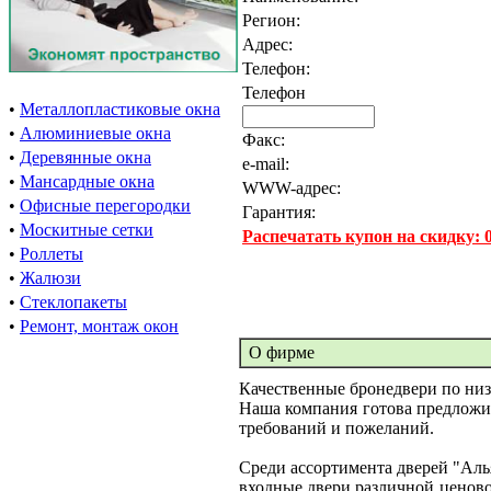
Регион:
Адрес:
Телефон:
Телефон
•
Металлопластиковые окна
•
Алюминиевые окна
Факс:
•
Деревянные окна
e-mail:
•
Мансардные окна
WWW-адрес:
•
Офисные перегородки
Гарантия:
•
Москитные сетки
Распечатать купон на скидку:
•
Роллеты
•
Жалюзи
•
Стеклопакеты
•
Ремонт, монтаж окон
О фирме
Качественные бронедвери по ни
Наша компания готова предложит
требований и пожеланий.
Среди ассортимента дверей "Аль
входные двери различной ценов