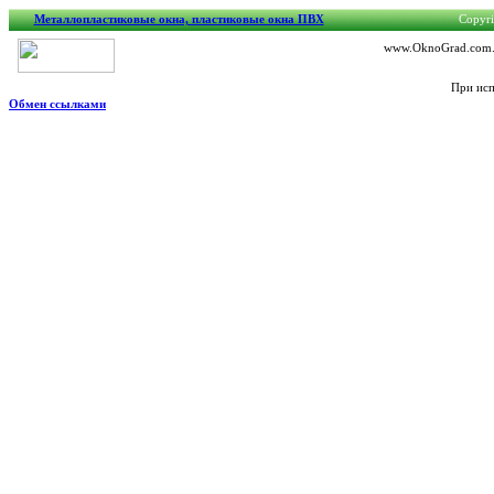
Металлопластиковые окна, пластиковые окна ПВХ
Copyri
www.OknoGrad.com.ua
При исп
Обмен ссылками