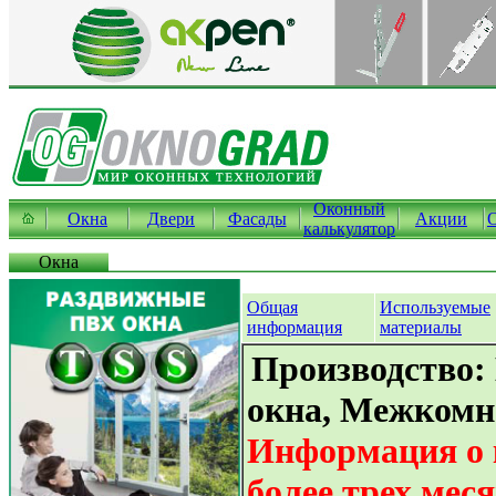
Оконный
Окна
Двери
Фасады
Акции
калькулятор
Окна
Общая
Используемые
информация
материалы
Производство:
окна, Межкомн
Информация о 
более трех мес