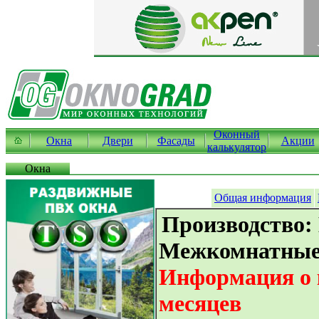
Оконный
Окна
Двери
Фасады
Акции
калькулятор
Окна
Общая информация
Производство:
Межкомнатные
Информация о к
месяцев