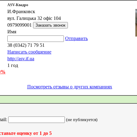
ASV-Квадро
И.Франковск
вул. Галицька 32 офіс 104
0979099001
Имя
Отправить
38 (0342) 71 79 51
Написать сообщение
http://asv.if.ua
1 год
 0%
Посмотреть отзывы о других компаниях
ail:
(не публикуется)
тавьте оценку от 1 до 5