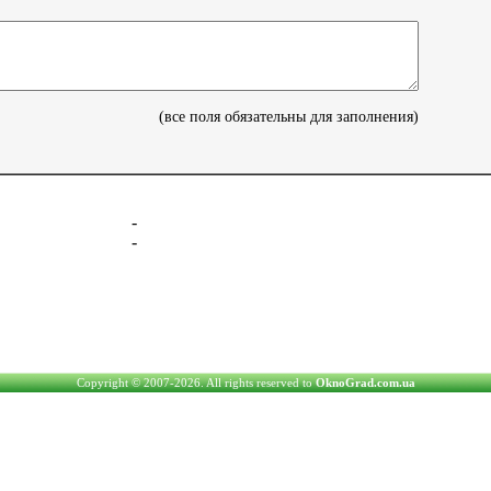
(все поля обязательны для заполнения)
-
-
Copyright © 2007-2026. All rights reserved to
OknoGrad.com.ua
www.OknoGrad.com.ua - оконный каталог: окна металлопластиковые (П
При использовании информации, ссылка (для интернет пу
Администраторы не несут ответственность за со