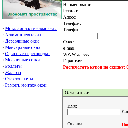
Наименование:
Регион:
Адрес:
Телефон:
•
Металлопластиковые окна
Телефон
•
Алюминиевые окна
•
Деревянные окна
Факс:
•
Мансардные окна
e-mail:
•
Офисные перегородки
WWW-адрес:
•
Москитные сетки
Гарантия:
•
Роллеты
Распечатать купон на скидку:
•
Жалюзи
•
Стеклопакеты
•
Ремонт, монтаж окон
Оставить отзыв
Имя:
E-m
Оценка:
Пос